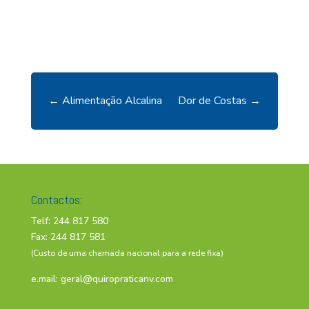
←
Alimentação Alcalina
Dor de Costas
→
Contactos:
Telf: 244 817 580
Fax: 244 817 581
(Custo de uma chamada nacional para a rede fixa)
e.mail:
geral@quiropraticanv.com