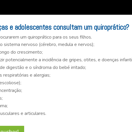
ças e adolescentes consultam um quiroprático?
ocurarem um quiroprático para os seus filhos.
 sistema nervoso (cérebro, medula e nervos);
longo do crescimento;
r potencialmente a incidência de gripes, otites, e doenças infanti
s de digestão e o síndroma do bebé irritado;
 respiratórias e alergias;
escoliose);
ncentração;
s;
rna;
usculares e articulares.