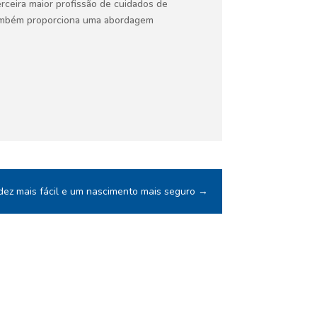
rceira maior profissão de cuidados de
também proporciona uma abordagem
dez mais fácil e um nascimento mais seguro
→