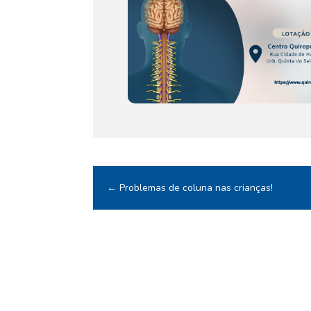
←
Problemas de coluna nas crianças!