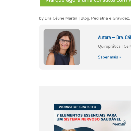
Marque agora uma consulta com v
by
Dra Céline Martin
|
Blog
,
Pediatria e Gravidez
Autora – Dra. Cél
Quiroprática | Ce
Saber mais »