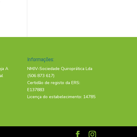
a
Informações:
oja A
NMJV-Sociedade Quiroprática Lda
al
(506 873 617)
Certidão de registo da ERS:
E137883
Licença do estabelecimento: 14785