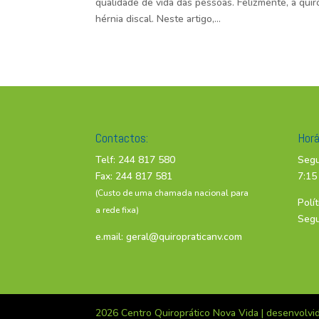
qualidade de vida das pessoas. Felizmente, a qui
hérnia discal. Neste artigo,...
Contactos:
Horá
Telf: 244 817 580
Segu
Fax: 244 817 581
7:15
(Custo de uma chamada nacional para
Polí
a rede fixa)
Seg
e.mail:
geral@quiropraticanv.com
2026 Centro Quiroprático Nova Vida | desenvolvi