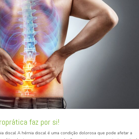
roprática faz por si!
ia discal A hérnia discal é uma condição dolorosa que pode afetar a