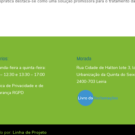
roprática destaca-se como uma solução promissora para o tratamento d
rios:
Morada
nda-feira a quinta-feira:
Rua Cidade de Halton lote 3, l
 – 12:30 e 13:30 – 17:00
Urbanização da Quinta do Seix
2400-703 Leiria
tica de Privacidade e de
urança RGPD
do por:
Linha de Projeto