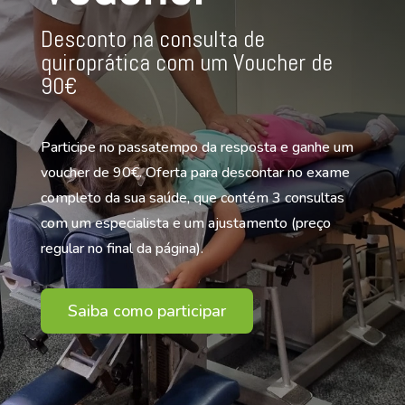
Desconto na consulta de
quiroprática com um Voucher de
90€
Participe no passatempo da resposta e ganhe um
voucher de 90€. Oferta para descontar no exame
completo da sua saúde, que contém 3 consultas
com um especialista e um ajustamento (preço
regular no final da página).
Saiba como participar