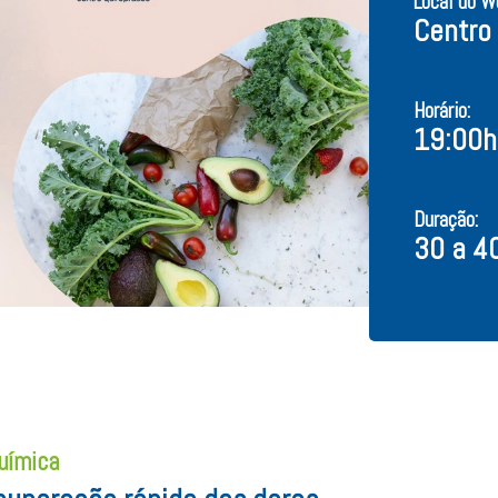
Local do W
Centro 
Horário:
19:00h
Duração:
30 a 4
uímica