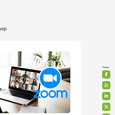
hop
Partilhar