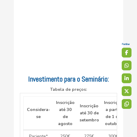
Partilhar
Investimento para o Seminário:
Tabela de preços:
Inscrição
Inscrição
Inscrição
Considera-
até 30
a partir
até 30 de
se
de
de 1 de
setembro
agosto
outubro
Paciente*
250€
275€
300€