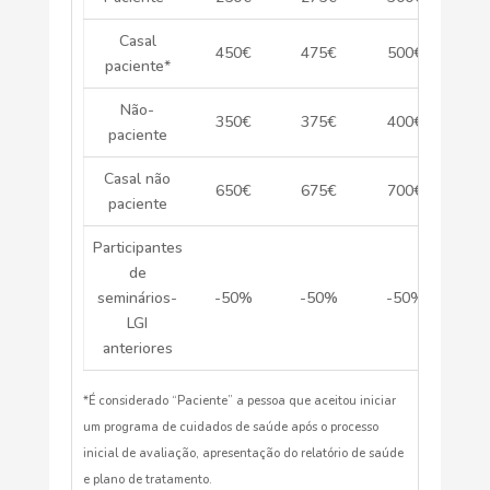
Casal
450€
475€
500€
paciente*
Não-
350€
375€
400€
paciente
Casal não
650€
675€
700€
paciente
Participantes
de
seminários-
-50%
-50%
-50%
LGI
anteriores
*É considerado “Paciente” a pessoa que aceitou iniciar
um programa de cuidados de saúde após o processo
inicial de avaliação, apresentação do relatório de saúde
e plano de tratamento.