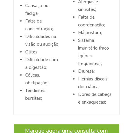
Alergias e
Cansaço ou
sinusites;
fadiga;
Falta de
Falta de
coordenação;
concentração;
Má postura;
Dificuldades na
Sistema
visão ou audição;
imunitário fraco
Otites;
(gripes
Dificuldade com
frequentes);
a digestão;
Enurese;
Cólicas,
Hérnias discais,
obstipação;
dor ciática;
Tendinites,
Dores de cabeça
bursites;
e enxaquecas;
Marque agora uma consulta com