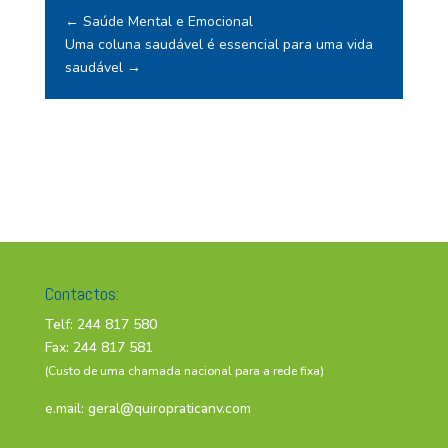
←
Saúde Mental e Emocional
Uma coluna saudável é essencial para uma vida
saudável
→
Contactos:
Telf: 244 817 580
Fax: 244 817 581
(Custo de uma chamada nacional para a rede fixa)
e.mail:
geral@quiropraticanv.com