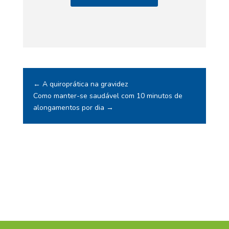
←
A quiroprática na gravidez
Como manter-se saudável com 10 minutos de
alongamentos por dia
→